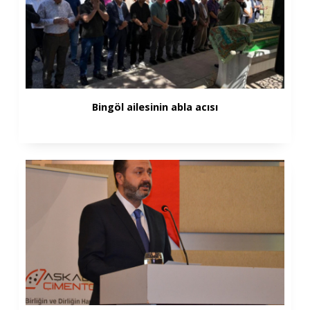
Bingöl ailesinin abla acısı