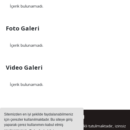
İçerik bulunamadı.
Foto Galeri
İçerik bulunamadı.
Video Galeri
İçerik bulunamadı.
Sitemizden en iyi şekilde faydalanabilmeniz
için çerezler kullanılmaktadır. Bu siteye giriş
yaparak çerez kullanımını kabul etmiş
Sitemizde bulunan içeriklerin tüm hakları saklı tutulmaktadır, izinsiz