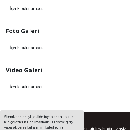
İçerik bulunamadı.
Foto Galeri
İçerik bulunamadı.
Video Galeri
İçerik bulunamadı.
Sitemizden en iyi şekilde faydalanabilmeniz
için çerezler kullanılmaktadır. Bu siteye giriş
yaparak çerez kullanımını kabul etmiş
Sitemizde bulunan içeriklerin tüm hakları saklı tutulmaktadır, izinsiz