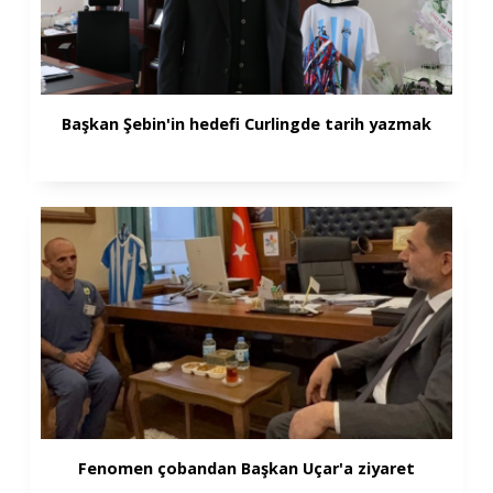
Başkan Şebin'in hedefi Curlingde tarih yazmak
Fenomen çobandan Başkan Uçar'a ziyaret