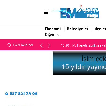
16:06 - Görbil Özcan partisinde
16:30 - M. Hanefi İspirli'nin ka
Ekonomi
Belediyeler
İlçele
Diğer
16:06 - Görbil Özcan partisinde
SON DAKİKA
16:30 - M. Hanefi İspirli'nin ka