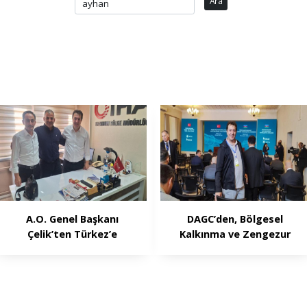
Ara
A.O. Genel Başkanı
DAGC’den, Bölgesel
Çelik’ten Türkez’e
Kalkınma ve Zengezur
ziyaret
Koridoru vurgusu