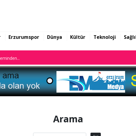
n istifa etti
leminden...
r
Erzurumspor
Dünya
Kültür
Teknoloji
Sağlı
n istifa etti
leminden...
Arama