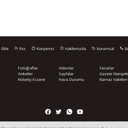
 Ekle
Rss
Künyemiz
Hakkımızda
Kurumsal
Bi
Fotoğraflar
Videolar
Yazarlar
Anketler
Sayfalar
Gazete Manşetle
Nöbetçi Eczane
Hava Durumu
Namaz Vakitleri
içeriklerin tüm hakları saklı tutulmaktadır, izinsiz içerikler kullanılam