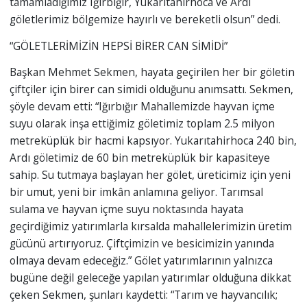
tamamladığımız Iğırbığır, Yukarıtahirhoca ve Ardı
göletlerimiz bölgemize hayırlı ve bereketli olsun” dedi.
“GÖLETLERİMİZİN HEPSİ BİRER CAN SİMİDİ”
Başkan Mehmet Sekmen, hayata geçirilen her bir göletin
çiftçiler için birer can simidi olduğunu anımsattı. Sekmen,
şöyle devam etti: “Iğırbığır Mahallemizde hayvan içme
suyu olarak inşa ettiğimiz göletimiz toplam 2.5 milyon
metreküplük bir hacmi kapsıyor. Yukarıtahirhoca 240 bin,
Ardı göletimiz de 60 bin metreküplük bir kapasiteye
sahip. Su tutmaya başlayan her gölet, üreticimiz için yeni
bir umut, yeni bir imkân anlamına geliyor. Tarımsal
sulama ve hayvan içme suyu noktasında hayata
geçirdiğimiz yatırımlarla kırsalda mahallelerimizin üretim
gücünü artırıyoruz. Çiftçimizin ve besicimizin yanında
olmaya devam edeceğiz.” Gölet yatırımlarının yalnızca
bugüne değil geleceğe yapılan yatırımlar olduğuna dikkat
çeken Sekmen, şunları kaydetti: “Tarım ve hayvancılık;