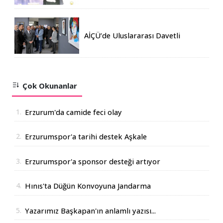
AİÇÜ’de Uluslararası Davetli
Karma Sergi Açıldı
Çok Okunanlar
1.
Erzurum'da camide feci olay
2.
Erzurumspor'a tarihi destek Aşkale
Çimento'dan geldi
3.
Erzurumspor'a sponsor desteği artıyor
4.
Hınıs'ta Düğün Konvoyuna Jandarma
Operasyonu
5.
Yazarımız Başkapan'ın anlamlı yazısı...