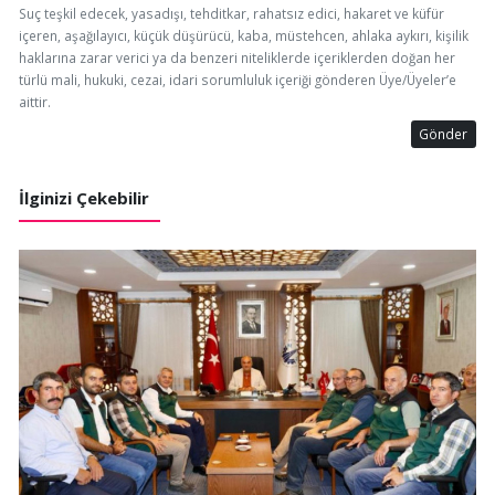
Suç teşkil edecek, yasadışı, tehditkar, rahatsız edici, hakaret ve küfür
içeren, aşağılayıcı, küçük düşürücü, kaba, müstehcen, ahlaka aykırı, kişilik
haklarına zarar verici ya da benzeri niteliklerde içeriklerden doğan her
türlü mali, hukuki, cezai, idari sorumluluk içeriği gönderen Üye/Üyeler’e
aittir.
Gönder
İlginizi Çekebilir