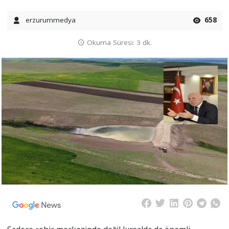
erzurummedya
658
Okuma Süresi: 3 dk.