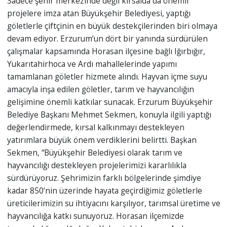
Sadece şehir merkezinde değil kırsalda da önemli
projelere imza atan Büyükşehir Belediyesi, yaptığı
göletlerle çiftçinin en büyük destekçilerinden biri olmaya
devam ediyor. Erzurum’un dört bir yanında sürdürülen
çalışmalar kapsamında Horasan ilçesine bağlı Iğırbığır,
Yukarıtahirhoca ve Ardı mahallelerinde yapımı
tamamlanan göletler hizmete alındı. Hayvan içme suyu
amacıyla inşa edilen göletler, tarım ve hayvancılığın
gelişimine önemli katkılar sunacak. Erzurum Büyükşehir
Belediye Başkanı Mehmet Sekmen, konuyla ilgili yaptığı
değerlendirmede, kırsal kalkınmayı destekleyen
yatırımlara büyük önem verdiklerini belirtti. Başkan
Sekmen, “Büyükşehir Belediyesi olarak tarım ve
hayvancılığı destekleyen projelerimizi kararlılıkla
sürdürüyoruz. Şehrimizin farklı bölgelerinde şimdiye
kadar 850’nin üzerinde hayata geçirdiğimiz göletlerle
üreticilerimizin su ihtiyacını karşılıyor, tarımsal üretime ve
hayvancılığa katkı sunuyoruz. Horasan ilçemizde