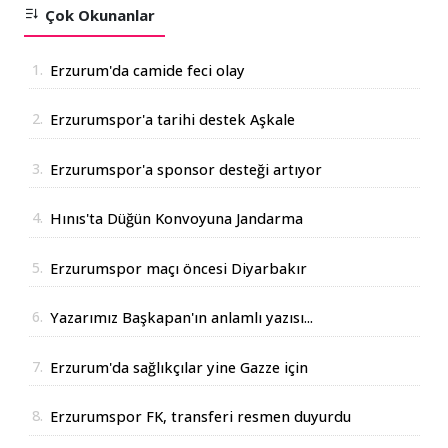
Çok Okunanlar
1.
Erzurum'da camide feci olay
2.
Erzurumspor'a tarihi destek Aşkale
Çimento'dan geldi
3.
Erzurumspor'a sponsor desteği artıyor
4.
Hınıs'ta Düğün Konvoyuna Jandarma
Operasyonu
5.
Erzurumspor maçı öncesi Diyarbakır
Valisinden açıklama
6.
Yazarımız Başkapan'ın anlamlı yazısı...
7.
Erzurum'da sağlıkçılar yine Gazze için
yürüdüler
8.
Erzurumspor FK, transferi resmen duyurdu