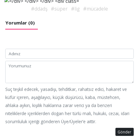
#ddadş
#süper
#lig
#mücadele
Yorumlar (0)
Suç teşkil edecek, yasadışı, tehditkar, rahatsız edici, hakaret ve
küfür içeren, aşağılayıcı, küçük düşürücü, kaba, müstehcen,
ahlaka aykırı, kişilik haklarına zarar verici ya da benzeri
niteliklerde içeriklerden doğan her türlü mali, hukuki, cezai, idari
sorumluluk içeriği gönderen Üye/Üyeler’e aittir.
Gönder