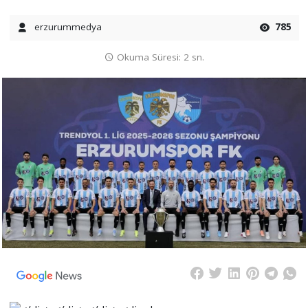
erzurummedya
785
Okuma Süresi: 2 sn.