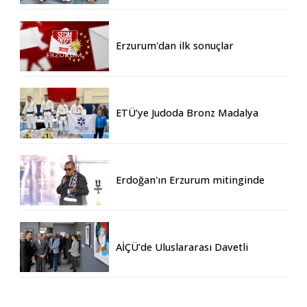
Erzurum'dan ilk sonuçlar
ETÜ’ye Judoda Bronz Madalya
Erdoğan'ın Erzurum mitinginde
katılım rekoru kırıldı
AİÇÜ’de Uluslararası Davetli
Karma Sergi Açıldı