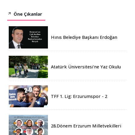
Öne Çıkanlar
Hınıs Belediye Başkanı Erdoğan
Eren vefat etti
Atatürk Üniversitesi'ne Yaz Okulu
İçin 155 Üniversiteden Öğrenci
Geldi
TFF 1. Lig: Erzurumspor - 2
Boluspor - 0
28.Dönem Erzurum Milletvekilleri
Belli Oldu